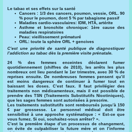
Le tabac et ses effets sur la santé
Cancers : 1/3 des cancers, poumon, vessie, ORL. 90
% pour le poumon, dont 5 % par tabagisme passif
Maladies cardio-vasculaires: IDM, HTA, artérite
Asthme et bronchite chronique: 1ère cause des
maladies respiratoires
Peau: vieillissement prématuré
ORL: toute la sphère ORL + gencives
C’est une priorité de santé publique de diagnostiquer
l’addiction au tabac dès la première visite prénatale.
24 % des femmes enceintes déclarent fumer
quotidiennement (chiffres de 2010), les arrêts les plus
nombreux ont lieu pendant le 1er trimestre, avec 30 % de
reprises ensuite. De nombreuses femmes pensent qu’il
est moins dangereux de continuer à fumer tout en
baissant les doses.
C’est faux.
Il faut privilégier des
traitements non médicamenteux, mais il est possible de
prendre des TSN (Traitements Substitutifs Nicotiniques),
que les sages femmes sont autorisées à prescrire.
Les traitements substitutifs sont remboursés jusqu’à 150
€ par grossesse. Le personnel médical doit être
sensibilisé à une approche systématique : « Est-ce que
vous fumez. Si oui, souhaitez-vous arrêter? ».
C’est la première étape d’un processus de changement,
on évite de culpabiliser la future mère et on l’informe