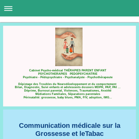
Cabinet Psycho-médical THÉRAPIES PARENT ENFANT
PSYCHOTHERAPIES PEDOPSYCHIATRIE
Psychiatre - Pédopsychiatre - Psychanalyste - Psychothérapeute
Dépistage des Troubles du Neurodéveloppement et du comportement
Bilan, Diagnostic, Suivi enfants et adolescents dossiers MDPH, PAP, PAI ...
Déprime, Burnout parental, Violences, Traumatismes, Anxiété
Médiations Familiales, Séparations parentales
Périnatalité: grossesse, baby blues, PMA, FIV, adoption, IMG...
Communication médicale sur la
Grossesse et leTabac