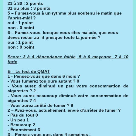
21 à 30 : 2 points
31 ou plus : 3 points
5 – Fumez-vous à un rythme plus soutenu le matin que
l’après-midi ?
oui : 1 point
non : 0 point
6 – Fumez-vous, lorsque vous êtes malade, que vous
devez rester au lit presque toute la journée ?
oui : 1 point
non : 0 point
Score: 3 à 4 dépendance faible, 5 à 6 moyenne, 7 à 10
forte
B – Le test de QMAT
1 - Pensez-vous que dans 6 mois ?
- Vous fumerez toujours autant ? 0
- Vous aurez diminué un peu votre consommation de
cigarettes ? 2
- Vous aurez beaucoup diminué votre consommation de
cigarettes ? 4
- Vous aurez arrêté de fumer ? 8
2 – Avez-vous, actuellement, envie d’arrêter de fumer ?
- Pas du tout 0
- Un peu 1
- Beaucoup 2
- Énormément 3
3 – Pensez-vous que, dans 4 semaines :