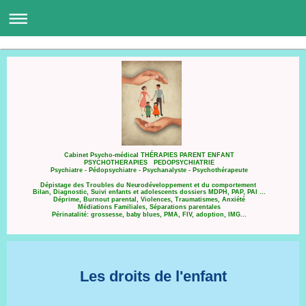
Cabinet Psycho-médical THÉRAPIES PARENT ENFANT
PSYCHOTHERAPIES PEDOPSYCHIATRIE
Psychiatre - Pédopsychiatre - Psychanalyste - Psychothérapeute
Dépistage des Troubles du Neurodéveloppement et du comportement
Bilan, Diagnostic, Suivi enfants et adolescents dossiers MDPH, PAP, PAI ...
Déprime, Burnout parental, Violences, Traumatismes, Anxiété
Médiations Familiales, Séparations parentales
Périnatalité: grossesse, baby blues, PMA, FIV, adoption, IMG...
Les droits de l'enfant