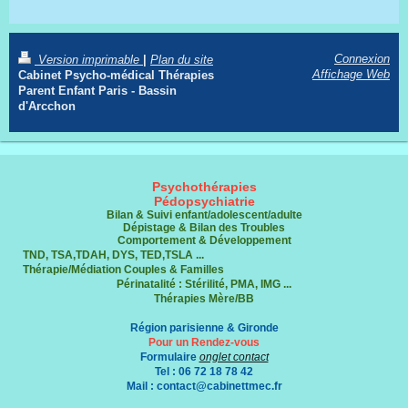
Connexion
Version imprimable
|
Plan du site
Affichage Web
Cabinet Psycho-médical Thérapies
Parent Enfant Paris - Bassin
d'Arcchon
Psychothérapies
Pédopsychiatrie
Bilan & Suivi enfant/adolescent/adulte
Dépistage & Bilan des Troubles
Comportement & Développement
TND, TSA,TDAH, DYS, TED,TSLA ...
Thérapie/Médiation C
ouples & Familles
Périnatalité : Stérilité, PMA, IMG ...
Thérapies Mère/BB
Région parisienne & Gironde
Pour un Rendez-vous
Formulaire
onglet contact
Tel : 06 72 18 78 42
Mail : contact@cabinettmec.fr