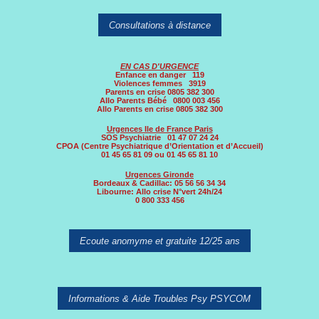
Consultations à distance
EN CAS D'URGENCE
Enfance en danger 119
Violences femmes 3919
Parents en crise 0805 382 300
Allo Parents Bébé 0800 003 456
Allo Parents en crise 0805 382 300
Urgences Ile de France Paris
SOS Psychiatrie 01 47 07 24 24
CPOA (Centre Psychiatrique d’Orientation et d’Accueil)
01 45 65 81 09 ou 01 45 65 81 10
Urgences Gironde
Bordeaux & Cadillac: 05 56 56 34 34
Libourne: Allo crise N°vert 24h/24
0 800 333 456
Ecoute anomyme et gratuite 12/25 ans
Informations & Aide Troubles Psy PSYCOM