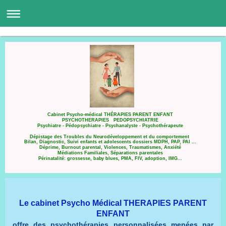
Cabinet Psycho-médical THÉRAPIES PARENT ENFANT
PSYCHOTHERAPIES PEDOPSYCHIATRIE
Psychiatre - Pédopsychiatre - Psychanalyste - Psychothérapeute
Dépistage des Troubles du Neurodéveloppement et du comportement
Bilan, Diagnostic, Suivi enfants et adolescents dossiers MDPH, PAP, PAI ...
Déprime, Burnout parental, Violences, Traumatismes, Anxiété
Médiations Familiales, Séparations parentales
Périnatalité: grossesse, baby blues, PMA, FIV, adoption, IMG...
Le cabinet Psycho Médical THERAPIES PARENT
ENFANT
offre des psychothérapies personnalisées menées par