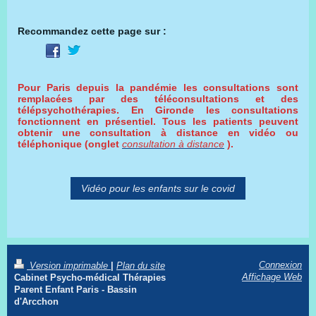
Recommandez cette page sur :
Pour Paris depuis la pandémie les consultations sont
remplacées par des téléconsultations et des
télépsychothérapies.
En Gironde les consultations
fonctionnent en présentiel.
Tous les patients peuvent
obtenir une consultation à distance en vidéo ou
téléphonique (onglet
consultation à distance
).
Vidéo pour les enfants sur le covid
Connexion
Version imprimable
|
Plan du site
Affichage Web
Cabinet Psycho-médical Thérapies
Parent Enfant Paris - Bassin
d'Arcchon