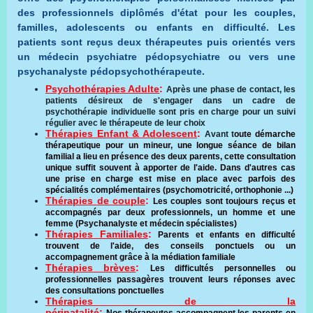
des professionnels diplômés d'état pour les couples,
familles, adolescents ou enfants en difficulté. Les
patients sont reçus deux thérapeutes puis orientés vers
un médecin psychiatre pédopsychiatre ou vers une
psychanalyste pédopsychothérapeute.
Psychothérapies Adulte
:
Après une phase de contact, l
es
patients désireux de s'engager dans un cadre de
psychothérapie individuelle sont pris en charge pour un suivi
régulier avec le thérapeute de leur choix
Thérapies Enfant & Adolescent
:
Avant t
oute démarche
thérapeutique pour un mineur, une longue séance de bilan
familial a lieu en présence des deux parents, cette consultation
unique suffit souvent à apporter de l'aide. Dans d'autres cas
une prise en charge est mise en place avec parfois des
spécialités complémentaires (psychomotricité, orthophonie ...)
Thérapies de couple
:
Les couples sont toujours reçus et
accompagnés par deux professionnels, un homme et une
femme (Psychanalyste et médecin spécialistes)
Thérapies Familiales
:
​
Parents et enfants en difficulté
trouvent de l'aide, des conseils ponctuels ou un
accompagnement grâce à la médiation familiale
Thérapies brèves
:
Les difficultés personnelles ou
professionnelles passagères trouvent leurs réponses avec
des consultations ponctuelles
Thérapies de la
périnatalité
:
Nos thérapeutes
accompagnent les parents en