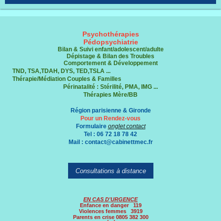
Psychothérapies
Pédopsychiatrie
Bilan & Suivi enfant/adolescent/adulte
Dépistage & Bilan des Troubles
Comportement & Développement
TND, TSA,TDAH, DYS, TED,TSLA ...
Thérapie/Médiation C
ouples & Familles
Périnatalité : Stérilité, PMA, IMG ...
Thérapies Mère/BB
Région parisienne & Gironde
Pour un Rendez-vous
Formulaire
onglet contact
Tel : 06 72 18 78 42
Mail : contact@cabinettmec.fr
Consultations à distance
EN CAS D'URGENCE
Enfance en danger 119
Violences femmes 3919
Parents en crise 0805 382 300